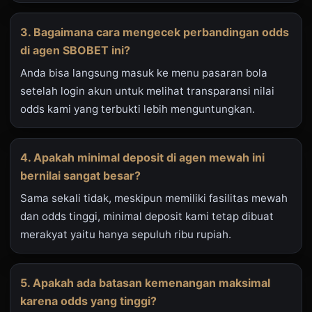
3. Bagaimana cara mengecek perbandingan odds
di agen SBOBET ini?
Anda bisa langsung masuk ke menu pasaran bola
setelah login akun untuk melihat transparansi nilai
odds kami yang terbukti lebih menguntungkan.
4. Apakah minimal deposit di agen mewah ini
bernilai sangat besar?
Sama sekali tidak, meskipun memiliki fasilitas mewah
dan odds tinggi, minimal deposit kami tetap dibuat
merakyat yaitu hanya sepuluh ribu rupiah.
5. Apakah ada batasan kemenangan maksimal
karena odds yang tinggi?