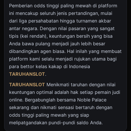
Pemberian odds tinggi paling mewah di platform
ini mencakup seluruh jenis pertandingan, mulai
dari liga persahabatan hingga turnamen akbar
antar negara. Dengan nilai pasaran yang sangat
tipis (kei rendah), keuntungan bersih yang bisa
Anda bawa pulang menjadi jauh lebih besar
dibandingkan agen biasa. Hal inilah yang membuat
platform kami selalu menjadi rujukan utama bagi
para bettor kelas kakap di Indonesia
TARUHANSLOT
.
TARUHANSLOT
Menikmati taruhan dengan nilai
keuntungan optimal adalah hak setiap pemain judi
online. Bergabunglah bersama Noble Palace
sekarang dan nikmati sensasi bertaruh dengan
odds tinggi paling mewah yang siap
melipatgandakan pundi-pundi saldo Anda.